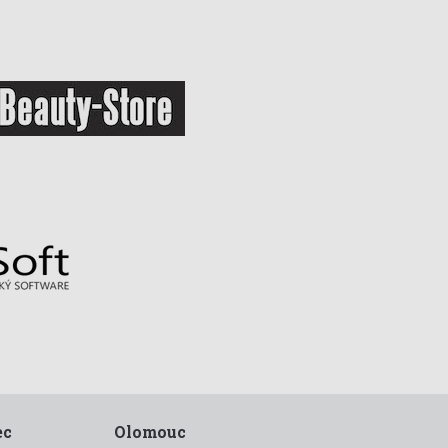
ec
Olomouc