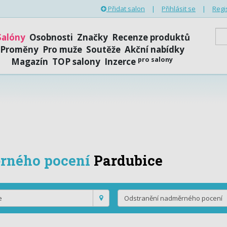
Přidat salon
|
Přihlásit se
|
Regi
Salóny
Osobnosti
Značky
Recenze produktů
Proměny
Pro muže
Soutěže
Akční nabídky
pro salony
Magazín
TOP salony
Inzerce
rného pocení
Pardubice