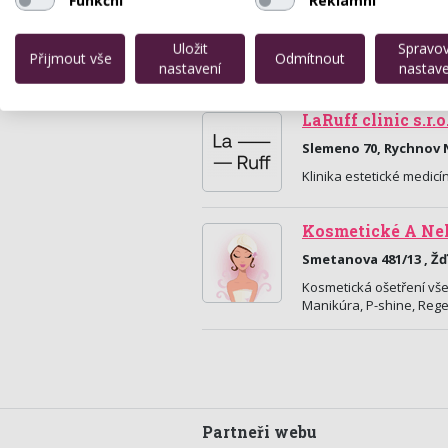
Funkční
Reklamní
Uložit
Spravo
Přijmout vše
Odmítnout
nastavení
nastave
LaRuff clinic s.r.o
Slemeno 70, Rychnov
Klinika estetické medicín
Kosmetické A Neh
Smetanova 481/13 , Ž
Kosmetická ošetření všec
Manikúra, P-shine, Reg
Partneři webu