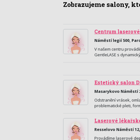
Zobrazujeme salony, kte
Centrum laserové
Náměstí legií 500, Pa
V našem centru provád
GentleLASE s dynamický
Estetický salon 
Masarykovo Náměstí 2
Odstranění vrásek, omla
problematické pleti, fo
Laserové lékařsk
Resselovo Náměstí 12
Provádíme laserové depi