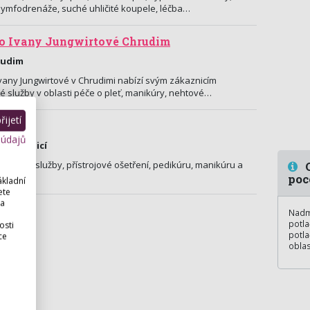
 lymfodrenáže, suché uhličité koupele, léčba…
o Ivany Jungwirtové Chrudim
rudim
vany Jungwirtové v Chrudimi nabízí svým zákaznicím
é služby v oblasti péče o pleť, manikúry, nehtové…
ijetí
 údajů
 Nad Orlicí
asážní služby, přístrojové ošetření, pedikúru, manikúru a
O
stavy.
poc
ákladní
ete
 a
Nadm
potla
osti
potla
ce
oblas