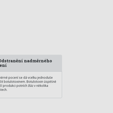
dstranění nadměrného
ení
ěrné pocení se dá vcelku jednoduše
čit botulotoxinem. Botulotoxin úspěšně
čí produkci potních žláz v několika
tech.