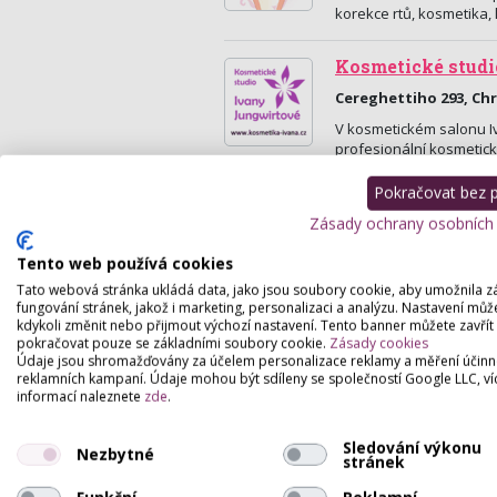
korekce rtů, kosmetika,
Kosmetické studi
Cereghettiho 293, Ch
V kosmetickém salonu I
profesionální kosmetick
Pokračovat bez př
R.Studio
Zásady ochrany osobních
Petrovičky 70, Týniště
Tento web používá cookies
Nabízíme kosmetické a m
pomoc při formování po
Tato webová stránka ukládá data, jako jsou soubory cookie, aby umožnila z
fungování stránek, jakož i marketing, personalizaci a analýzu. Nastavení můž
kdykoli změnit nebo přijmout výchozí nastavení. Tento banner můžete zavřít
pokračovat pouze se základními soubory cookie.
Zásady cookies
Údaje jsou shromažďovány za účelem personalizace reklamy a měření účinn
reklamních kampaní. Údaje mohou být sdíleny se společností Google LLC, ví
informací naleznete
zde
.
Sledování výkonu
Nezbytné
stránek