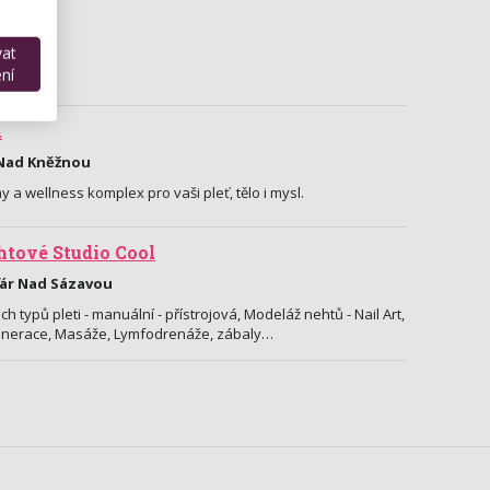
vat
ní
.
 Nad Kněžnou
y a wellness komplex pro vaši pleť, tělo i mysl.
tové Studio Cool
ďár Nad Sázavou
h typů pleti - manuální - přístrojová, Modeláž nehtů - Nail Art,
enerace, Masáže, Lymfodrenáže, zábaly…