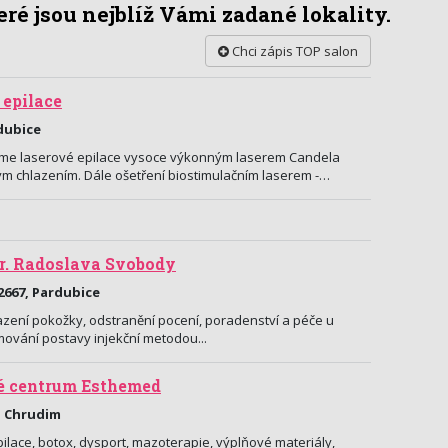
ré jsou nejblíž Vámi zadané lokality.
Chci zápis TOP salon
 epilace
rdubice
íme laserové epilace vysoce výkonným laserem Candela
m chlazením. Dále ošetření biostimulačním laserem -…
Dr. Radoslava Svobody
667, Pardubice
zení pokožky, odstranění pocení, poradenství a péče u
rmování postavy injekční metodou...
é centrum Esthemed
, Chrudim
lace, botox, dysport, mazoterapie, výplňové materiály,