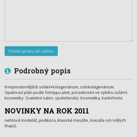
Podrobný popis
8 nejmodernějších solárií+kolage­nárium, solokolagenárium.
Opalovací plán podle fototypu pleti, poradenství ve výběru solární
kosmetiky. Svatební salon, společenský. Kosmetika, kadeřnictví.
NOVINKY NA ROK 2011
nehtová modeláž, pedikúra, klasické masáže, masáže od rodilých
thajců.