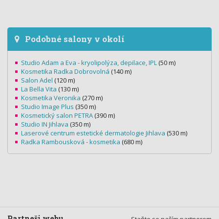
Podobné salony v okolí
Studio Adam a Eva - kryolipolýza, depilace, IPL
(50 m)
Kosmetika Radka Dobrovolná
(140 m)
Salon Adel
(120 m)
La Bella Vita
(130 m)
Kosmetika Veronika
(270 m)
Studio Image Plus
(350 m)
Kosmetický salon PETRA
(390 m)
Studio IN Jihlava
(350 m)
Laserové centrum estetické dermatologie Jihlava
(530 m)
Radka Rambousková - kosmetika
(680 m)
Partneři webu
Staňte se naším partnerem