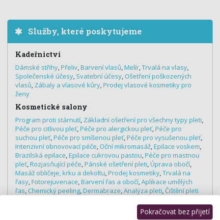
Služby, které poskytujeme
Kadeřnictví
Dámské střihy
,
Přeliv
,
Barvení vlasů
,
Melír
,
Trvalá na vlasy
,
Společenské účesy
,
Svatební účesy
,
Ošetření poškozených
vlasů
,
Zábaly a vlasové kůry
,
Prodej vlasové kosmetiky pro
ženy
Kosmetické salony
Program proti stárnutí
,
Základní ošetření pro všechny typy pleti
,
Péče pro citlivou pleť
,
Péče pro alergickou pleť
,
Péče pro
suchou pleť
,
Péče pro smíšenou pleť
,
Péče pro vysušenou pleť
,
Intenzivní obnovovací péče
,
Oční mikromasáž
,
Epilace voskem
,
Brazilská epilace
,
Epilace cukrovou pastou
,
Péče pro mastnou
pleť
,
Rozjasňující péče
,
Pánské ošetření pleti
,
Úprava obočí
,
Masáž obličeje, krku a dekoltu
,
Prodej kosmetiky
,
Trvalá na
řasy
,
Fotorejuvenace
,
Barvení řas a obočí
,
Aplikace umělých
řas
,
Chemický peeling
,
Dermabraze
,
Analýza pleti
,
Čištění pleti
ultrazvukovou špachtlí
,
Kosmetické poradenství
,
Prodlužování
řas
,
Zhušťování řas
Pokračovat bez přijetí