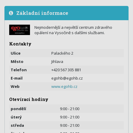
Základní informace
Nejmodernější a největší centrum zdravého
opálení na Vysočině s dalšími službami.
Kontakty
Ulice
Palackého 2
Město
Jihlava
Telefon
+420 567 305 881
E-mail
egohb@egohb.cz
Web
www.egohb.cz
Otevírací hodiny
pondělí
9:00 - 21:00
úterý
9:00 - 21:00
středa
9:00 - 21:00