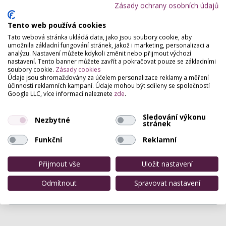
Profesionální vizážisté
Zásady ochrany osobních údajů
Denní a večerní líčení
,
Barvová typologie
,
Proměny vizáže
,
Svatební líčení
Tento web používá cookies
Solária
Tato webová stránka ukládá data, jako jsou soubory cookie, aby
umožnila základní fungování stránek, jakož i marketing, personalizaci a
Klasické solárium
,
Prodej opalovací kosmetiky
analýzu. Nastavení můžete kdykoli změnit nebo přijmout výchozí
nastavení. Tento banner můžete zavřít a pokračovat pouze se základními
Estetická dermatologie
soubory cookie.
Zásady cookies
Aplikace výplňových materiálů
,
Léčba akné
Údaje jsou shromažďovány za účelem personalizace reklamy a měření
účinnosti reklamních kampaní. Údaje mohou být sdíleny se společností
Fitness centra
Google LLC, více informací naleznete
zde
.
Power plate
Sledování výkonu
Nezbytné
stránek
Funkční
Reklamní
Hodnocení salónu
Přijmout vše
Uložit nastavení
Pro přidání hodnocení se
přihlašte
.
Odmítnout
Spravovat nastavení
Zatím zde není žádné hodnocení.