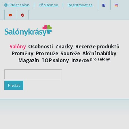
Přidat salon
|
Přihlásit se
|
Registrovat se
Salóny
Osobnosti
Značky
Recenze produktů
Proměny
Pro muže
Soutěže
Akční nabídky
pro salony
Magazín
TOP salony
Inzerce