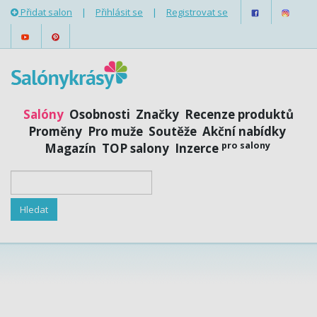
Přidat salon
|
Přihlásit se
|
Registrovat se
Salóny
Osobnosti
Značky
Recenze produktů
Proměny
Pro muže
Soutěže
Akční nabídky
pro salony
Magazín
TOP salony
Inzerce