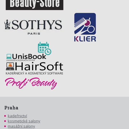
Praha
kadeřnictví
kosmetické salony
masážní salony