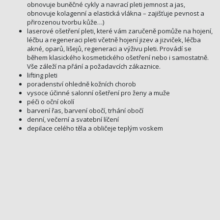
obnovuje buněčné cykly a navrací pleti jemnost a jas,
obnovuje kolagenní a elastická vlákna – zajišťuje pevnost a
přirozenou tvorbu kůže…)
laserové ošetření pleti, které vám zaručeně pomůže na hojení,
léčbu a regeneraci pleti včetně hojení jizev a jizviček, léčba
akné, oparů, lišejů, regeneraci a výživu pleti. Provádí se
během klasického kosmetického ošetření nebo i samostatně.
Vše záleží na přání a požadavcích zákaznice.
lifting pleti
poradenství ohledně kožních chorob
vysoce účinné salonní ošetření pro ženy a muže
péči o oční okolí
barvení řas, barvení obočí, trhání obočí
denní, večerní a svatební líčení
depilace celého těla a obličeje teplým voskem