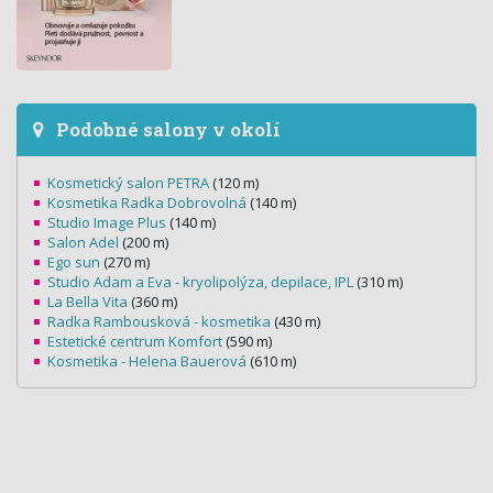
Podobné salony v okolí
Kosmetický salon PETRA
(120 m)
Kosmetika Radka Dobrovolná
(140 m)
Studio Image Plus
(140 m)
Salon Adel
(200 m)
Ego sun
(270 m)
Studio Adam a Eva - kryolipolýza, depilace, IPL
(310 m)
La Bella Vita
(360 m)
Radka Rambousková - kosmetika
(430 m)
Estetické centrum Komfort
(590 m)
Kosmetika - Helena Bauerová
(610 m)