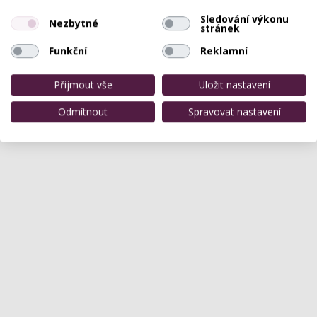
Zatím zde není žádné hodnocení.
Sledování výkonu
Nezbytné
stránek
Funkční
Reklamní
Přijmout vše
Uložit nastavení
Odmítnout
Spravovat nastavení