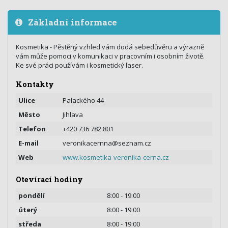
Základní informace
Kosmetika - Pěstěný vzhled vám dodá sebedůvěru a výrazně
vám může pomoci v komunikaci v pracovním i osobním životě.
Ke své práci používám i kosmetický laser.
Kontakty
Ulice
Palackého 44
Město
Jihlava
Telefon
+420 736 782 801
E-mail
veronikacernna@seznam.cz
Web
www.kosmetika-veronika-cerna.cz
Otevírací hodiny
pondělí
8:00 - 19:00
úterý
8:00 - 19:00
středa
8:00 - 19:00