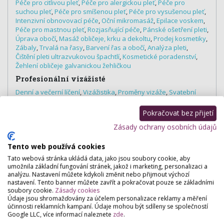
Péče pro citlivou pleť
,
Péče pro alergickou pleť
,
Péče pro
suchou pleť
,
Péče pro smíšenou pleť
,
Péče pro vysušenou pleť
,
Intenzivní obnovovací péče
,
Oční mikromasáž
,
Epilace voskem
,
Péče pro mastnou pleť
,
Rozjasňující péče
,
Pánské ošetření pleti
,
Úprava obočí
,
Masáž obličeje, krku a dekoltu
,
Prodej kosmetiky
,
Zábaly
,
Trvalá na řasy
,
Barvení řas a obočí
,
Analýza pleti
,
Čištění pleti ultrazvukovou špachtlí
,
Kosmetické poradenství
,
Žehlení obličeje galvanickou žehličkou
Profesionální vizážisté
Denní a večerní líčení
,
Vizážistika
,
Proměny vizáže
,
Svatební
líčení
Pokračovat bez přijetí
Wellness & Spa
Zásady ochrany osobních údajů
Relaxace
Estetická dermatologie
Tento web používá cookies
Korekce jizev
,
Léčba akné
,
Laserová gelová maska
Tato webová stránka ukládá data, jako jsou soubory cookie, aby
umožnila základní fungování stránek, jakož i marketing, personalizaci a
analýzu. Nastavení můžete kdykoli změnit nebo přijmout výchozí
nastavení. Tento banner můžete zavřít a pokračovat pouze se základními
soubory cookie.
Zásady cookies
Hodnocení salónu
Údaje jsou shromažďovány za účelem personalizace reklamy a měření
účinnosti reklamních kampaní. Údaje mohou být sdíleny se společností
Google LLC, více informací naleznete
zde
.
Pro přidání hodnocení se
přihlašte
.