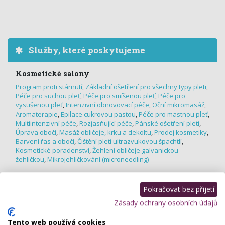
Služby, které poskytujeme
Kosmetické salony
Program proti stárnutí
,
Základní ošetření pro všechny typy pleti
,
Péče pro suchou pleť
,
Péče pro smíšenou pleť
,
Péče pro
vysušenou pleť
,
Intenzivní obnovovací péče
,
Oční mikromasáž
,
Aromaterapie
,
Epilace cukrovou pastou
,
Péče pro mastnou pleť
,
Multiintenzivní péče
,
Rozjasňující péče
,
Pánské ošetření pleti
,
Úprava obočí
,
Masáž obličeje, krku a dekoltu
,
Prodej kosmetiky
,
Barvení řas a obočí
,
Čištění pleti ultrazvukovou špachtlí
,
Kosmetické poradenství
,
Žehlení obličeje galvanickou
žehličkou
,
Mikrojehličkování (microneedling)
Pokračovat bez přijetí
Hodnocení salónu
Zásady ochrany osobních údajů
Tento web používá cookies