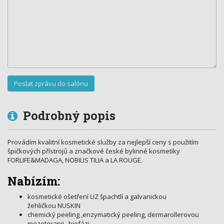
Podrobný popis
Provádím kvalitní kosmetické služby za nejlepší ceny s použitím
špičkových přístrojů a značkové české bylinné kosmetiky
FORLIFE&MADAGA, NOBILIS TILIA a LA ROUGE.
Nabízím:
kosmetické ošetření UZ špachtlí a galvanickou
žehličkou NUSKIN
chemický peeling ,enzymatický peeling, dermarollerovou
mezoterapii , biofázi