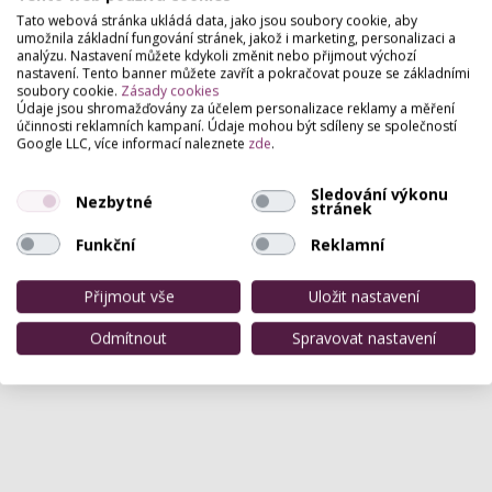
Pro přidání hodnocení se
přihlašte
.
Tato webová stránka ukládá data, jako jsou soubory cookie, aby
Zatím zde není žádné hodnocení.
umožnila základní fungování stránek, jakož i marketing, personalizaci a
analýzu. Nastavení můžete kdykoli změnit nebo přijmout výchozí
nastavení. Tento banner můžete zavřít a pokračovat pouze se základními
soubory cookie.
Zásady cookies
Údaje jsou shromažďovány za účelem personalizace reklamy a měření
účinnosti reklamních kampaní. Údaje mohou být sdíleny se společností
Google LLC, více informací naleznete
zde
.
Sledování výkonu
Nezbytné
stránek
Funkční
Reklamní
Přijmout vše
Uložit nastavení
Odmítnout
Spravovat nastavení