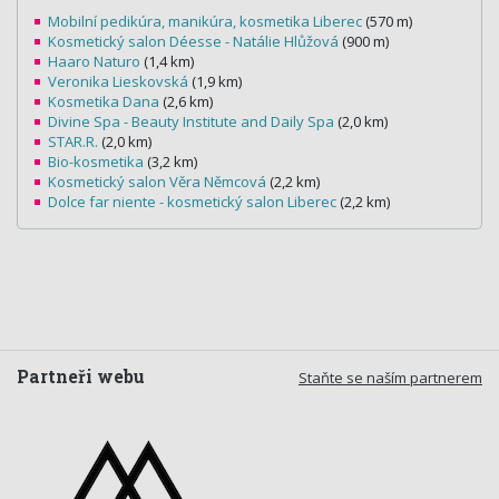
Mobilní pedikúra, manikúra, kosmetika Liberec
(570 m)
Kosmetický salon Déesse - Natálie Hlůžová
(900 m)
Haaro Naturo
(1,4 km)
Veronika Lieskovská
(1,9 km)
Kosmetika Dana
(2,6 km)
Divine Spa - Beauty Institute and Daily Spa
(2,0 km)
STAR.R.
(2,0 km)
Bio-kosmetika
(3,2 km)
Kosmetický salon Věra Němcová
(2,2 km)
Dolce far niente - kosmetický salon Liberec
(2,2 km)
Partneři webu
Staňte se naším partnerem