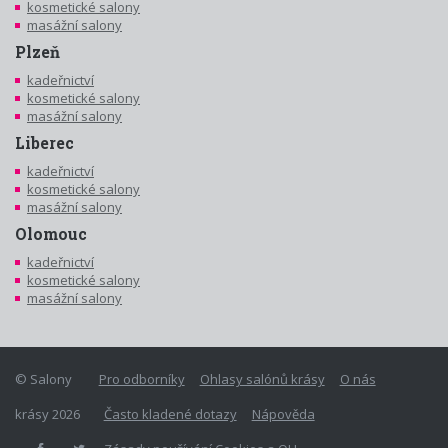
kosmetické salony
masážní salony
Plzeň
kadeřnictví
kosmetické salony
masážní salony
Liberec
kadeřnictví
kosmetické salony
masážní salony
Olomouc
kadeřnictví
kosmetické salony
masážní salony
© Salony
Pro odborníky
Ohlasy salónů krásy
O nás
krásy 2026
Často kladené dotazy
Nápověda