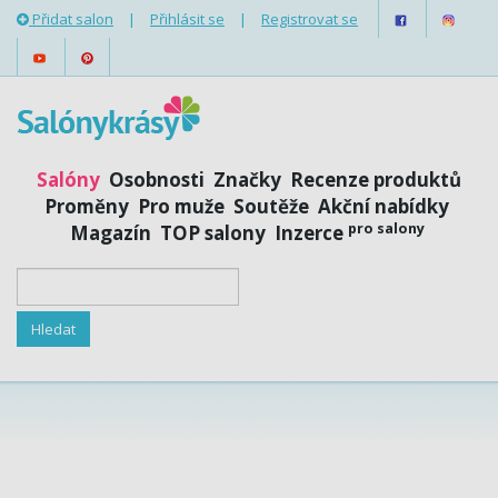
Přidat salon
|
Přihlásit se
|
Registrovat se
Salóny
Osobnosti
Značky
Recenze produktů
Proměny
Pro muže
Soutěže
Akční nabídky
pro salony
Magazín
TOP salony
Inzerce