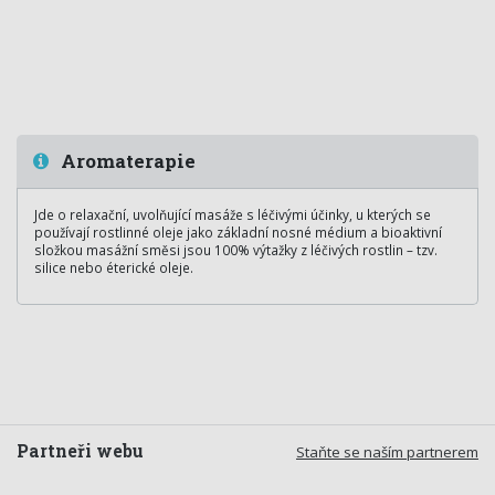
Aromaterapie
Jde o relaxační, uvolňující masáže s léčivými účinky, u kterých se
používají rostlinné oleje jako základní nosné médium a bioaktivní
složkou masážní směsi jsou 100% výtažky z léčivých rostlin – tzv.
silice nebo éterické oleje.
Partneři webu
Staňte se naším partnerem