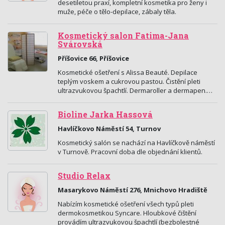
desetiletou praxí, kompletní kosmetika pro ženy i
muže, péče o tělo-depilace, zábaly těla.
Kosmetický salon Fatima-Jana
Svárovská
Příšovice 66, Příšovice
Kosmetické ošetření s Alissa Beauté. Depilace
teplým voskem a cukrovou pastou. Čistění pleti
ultrazvukovou špachtlí. Dermaroller a dermapen.…
Bioline Jarka Hassová
Havlíčkovo Náměstí 54, Turnov
Kosmetický salón se nachází na Havlíčkově náměstí
v Turnově. Pracovní doba dle objednání klientů.
Studio Relax
Masarykovo Náměstí 276, Mnichovo Hradiště
Nabízím kosmetické ošetření všech typů pleti
dermokosmetikou Syncare. Hloubkové čištění
provádím ultrazvukovou špachtlí (bezbolestné