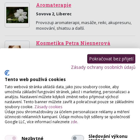
Aromaterapie
Sovova 2, Liberec
Provozuji aromaterapii, masáže, reiki, akupresuru,
moxování, shiatsu a další.
Kosmetika Petra Niesnerová
Moskevská 142, Liberec
Pokračovat bez přijetí
Nabízím kvalitní kosmetickou péči,zaměřuji se na
průchod látek hluboko do pleti....
Zásady ochrany osobních údajů
Tento web používá cookies
Hyková Iveta - Salon Visage
Tato webová stránka ukládá data, jako jsou soubory cookie, aby
Liberecká 19 , Hodkovice Nad Mohelkou
umožnila základní fungování stránek, jakož i marketing, personalizaci a
analýzu. Nastavení můžete kdykoli změnit nebo přijmout výchozí
Kosmetické a kadeřnické služby.
nastavení. Tento banner můžete zavřít a pokračovat pouze se základními
soubory cookie.
Zásady cookies
Údaje jsou shromažďovány za účelem personalizace reklamy a měření
Kosmetika-Iren
účinnosti reklamních kampaní. Údaje mohou být sdíleny se společností
Google LLC, více informací naleznete
zde
.
U Kostela 5, Jablonec Nad Nisou
Ošetření pleti obličeje, krku, dekoltu, rukou, záda....
Sledování výkonu
Nezbytné
Přístrojové ošetření 3v1, diamantová dermabraze,