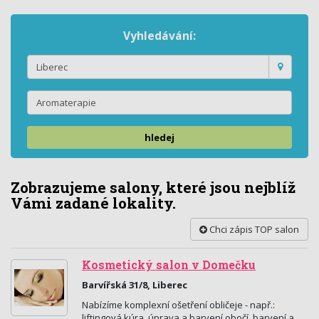
Vyhledávání:
hledej
Zobrazujeme salony, které jsou nejblíž
Vámi zadané lokality.
Chci zápis TOP salon
Kosmetický salon v Domečku
Barvířská 31/8, Liberec
Nabízíme komplexní ošetření obličeje - např.:
liftingová kúra, úprava a barvení obočí, barvení a