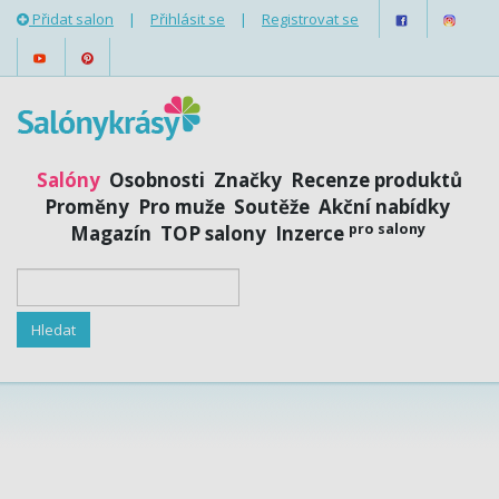
Přidat salon
|
Přihlásit se
|
Registrovat se
Salóny
Osobnosti
Značky
Recenze produktů
Proměny
Pro muže
Soutěže
Akční nabídky
pro salony
Magazín
TOP salony
Inzerce