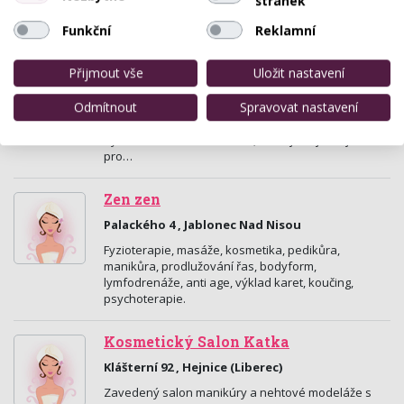
stránek
ultrazvuková špachtle, ultrazvukový lifting,…
Funkční
Reklamní
Kosmetické studio Belle Rose
Přijmout vše
Uložit nastavení
Pražská 18, Jablonec Nad Nisou
Odmítnout
Spravovat nastavení
Toužíte po místě, kde si můžete odpočinout a
zapomenout na starosti všedních dní? Nechte se
hýčkat ve studiu Belle Rose, které je tu jen a jen
pro…
Zen zen
Palackého 4 , Jablonec Nad Nisou
Fyzioterapie, masáže, kosmetika, pedikůra,
manikůra, prodlužování řas, bodyform,
lymfodrenáže, anti age, výklad karet, koučing,
psychoterapie.
Kosmetický Salon Katka
Klášterní 92 , Hejnice (Liberec)
Zavedený salon manikúry a nehtové modeláže s