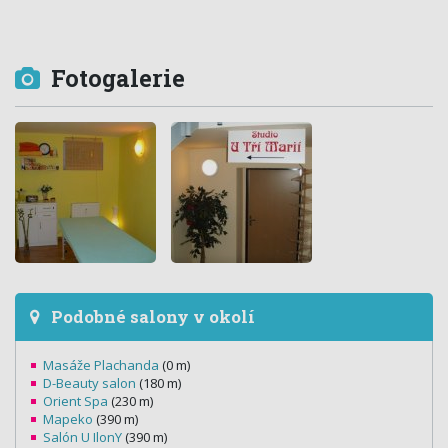
Fotogalerie
Podobné salony v okolí
Masáže Plachanda
(0 m)
D-Beauty salon
(180 m)
Orient Spa
(230 m)
Mapeko
(390 m)
Salón U IlonY
(390 m)