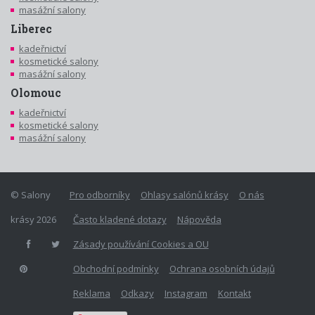
masážní salony
Liberec
kadeřnictví
kosmetické salony
masážní salony
Olomouc
kadeřnictví
kosmetické salony
masážní salony
© Salony
Pro odborníky
Ohlasy salónů krásy
O nás
krásy 2026
Často kladené dotazy
Nápověda
Zásady používání Cookies a OU
Obchodní podmínky
Ochrana osobních údajů
Reklama
Odkazy
Instagram
Kontakt