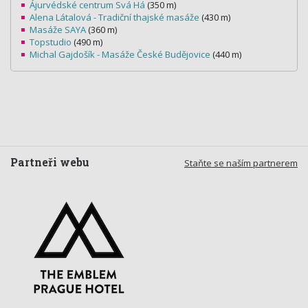
Ájurvédské centrum Svá Há
(350 m)
Alena Látalová - Tradiční thajské masáže
(430 m)
Masáže SAYA
(360 m)
Topstudio
(490 m)
Michal Gajdošík - Masáže České Budějovice
(440 m)
Partneři webu
Staňte se naším partnerem