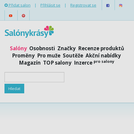
Přidat salon
|
Přihlásit se
|
Registrovat se
Salóny
Osobnosti
Značky
Recenze produktů
Proměny
Pro muže
Soutěže
Akční nabídky
pro salony
Magazín
TOP salony
Inzerce