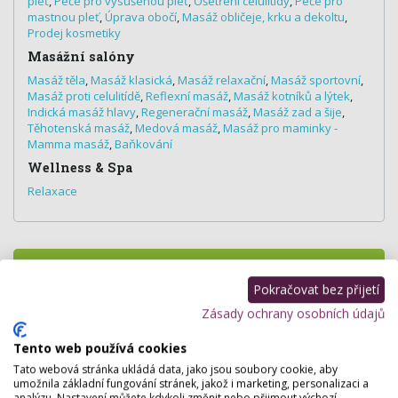
pleť
,
Péče pro vysušenou pleť
,
Ošetření celulitídy
,
Péče pro
mastnou pleť
,
Úprava obočí
,
Masáž obličeje, krku a dekoltu
,
Prodej kosmetiky
Masážní salóny
Masáž těla
,
Masáž klasická
,
Masáž relaxační
,
Masáž sportovní
,
Masáž proti celulitídě
,
Reflexní masáž
,
Masáž kotníků a lýtek
,
Indická masáž hlavy
,
Regenerační masáž
,
Masáž zad a šije
,
Těhotenská masáž
,
Medová masáž
,
Masáž pro maminky -
Mamma masáž
,
Baňkování
Wellness & Spa
Relaxace
Hodnocení salónu
Pokračovat bez přijetí
Zásady ochrany osobních údajů
Pro přidání hodnocení se
přihlašte
.
Zatím zde není žádné hodnocení.
Tento web používá cookies
Tato webová stránka ukládá data, jako jsou soubory cookie, aby
umožnila základní fungování stránek, jakož i marketing, personalizaci a
analýzu. Nastavení můžete kdykoli změnit nebo přijmout výchozí