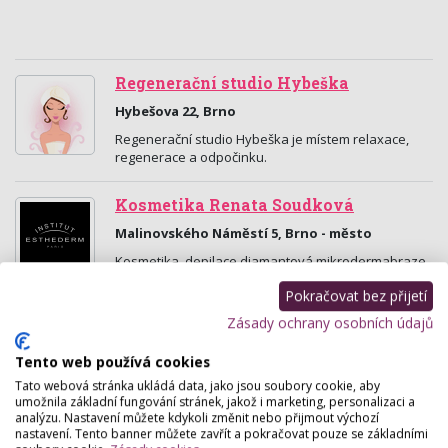
Regenerační studio Hybeška
Hybešova 22, Brno
Regenerační studio Hybeška je místem relaxace,
regenerace a odpočinku.
Kosmetika Renata Soudková
Malinovského Náměstí 5, Brno - město
Kosmetika, depilace,diamantová mikrodermabraze,
permanentní prodloužení řas.
Pokračovat bez přijetí
Zásady ochrany osobních údajů
Kosmetické studio BeautyCow
Staňkova 29, Brno
Tento web používá cookies
Beauty cow je moderní kosmetické studio s
Tato webová stránka ukládá data, jako jsou soubory cookie, aby
příjemným prostředím v centru Brna s dobrou
umožnila základní fungování stránek, jakož i marketing, personalizaci a
analýzu. Nastavení můžete kdykoli změnit nebo přijmout výchozí
možností parkování. Studio pravidelně navštěvuje i
nastavení. Tento banner můžete zavřít a pokračovat pouze se základními
Miss Earth…