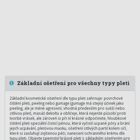
Základní ošetření pro všechny typy pleti
Základní kosmetické ošetření dle typu pleti zahrnuje: povrchové
čištění pleti, peeling nebo gumage (gumage má stejný účinek jako
peeling, ale je méně agresivní, vhodná především pro sušší nebo
citlivou pleť), masáž dekoltu a obličeje, která nejenže působí proti
tvorbě vrásek, ale zároveň si při ní krásně odpočinete, hloubkové
čištění pleti speciální čisticí pěnou, která vyčistí ucpané póry a brání
jejich ucpávání, pleťovou masku, ošetření citlivých partií kolem očí,
které si zasluhují zvýšenou péči, nanesení ochranného krému dle
typu pleti. Objevte tajemství krásné pleti s základním ošetřením pro