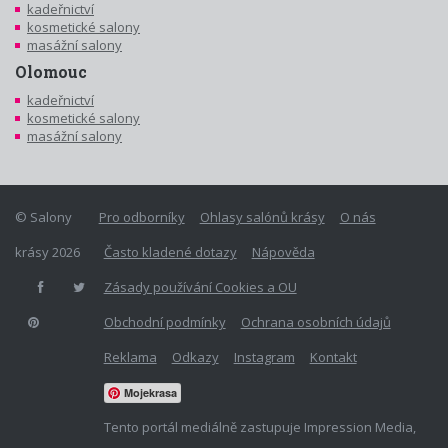
kadeřnictví
kosmetické salony
masážní salony
Olomouc
kadeřnictví
kosmetické salony
masážní salony
© Salony
Pro odborníky
Ohlasy salónů krásy
O nás
krásy 2026
Často kladené dotazy
Nápověda
Zásady používání Cookies a OU
Obchodní podmínky
Ochrana osobních údajů
Reklama
Odkazy
Instagram
Kontakt
Mojekrasa
Tento portál mediálně zastupuje Impression Media,