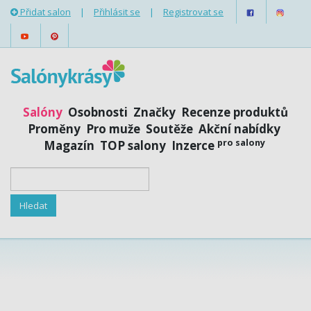
Přidat salon
|
Přihlásit se
|
Registrovat se
Salóny
Osobnosti
Značky
Recenze produktů
Proměny
Pro muže
Soutěže
Akční nabídky
pro salony
Magazín
TOP salony
Inzerce