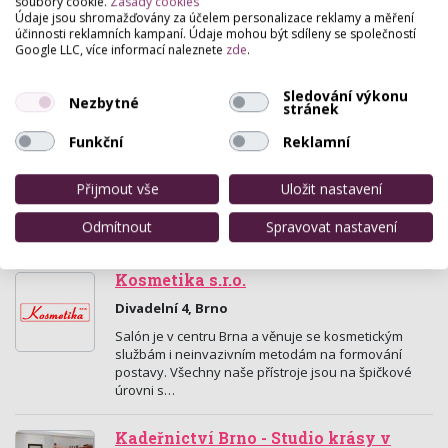
soubory cookie.
Zásady cookies
Údaje jsou shromažďovány za účelem personalizace reklamy a měření
účinnosti reklamních kampaní. Údaje mohou být sdíleny se společností
Kosmetika Janoušková, Repková
Google LLC, více informací naleznete
zde
.
Renata
Ponávka 185/2, Brno
Sledování výkonu
Nezbytné
stránek
Kosmetický salon Sothys Paris.
Funkční
Reklamní
Studio Leny
Lidická 23a , Brno
Přijmout vše
Uložit nastavení
Rekvalifikační kurzy, kosmetické služby, prodej
Odmítnout
Spravovat nastavení
nehtového materiálu - eshop, Brno, Praha, Plzeň.
Kosmetika s.r.o.
Divadelní 4, Brno
Salón je v centru Brna a věnuje se kosmetickým
službám i neinvazivním metodám na formování
postavy. Všechny naše přístroje jsou na špičkové
úrovni s…
Kadeřnictví Brno - Studio krásy v