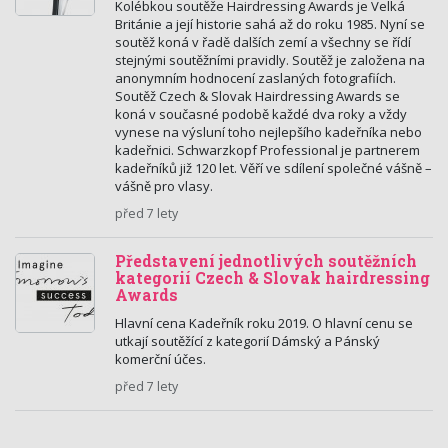
Kolébkou soutěže Hairdressing Awards je Velká
Británie a její historie sahá až do roku 1985. Nyní se
soutěž koná v řadě dalších zemí a všechny se řídí
stejnými soutěžními pravidly. Soutěž je založena na
anonymním hodnocení zaslaných fotografiích.
Soutěž Czech & Slovak Hairdressing Awards se
koná v současné podobě každé dva roky a vždy
vynese na výsluní toho nejlepšího kadeřníka nebo
kadeřnici. Schwarzkopf Professional je partnerem
kadeřníků již 120 let. Věří ve sdílení společné vášně –
vášně pro vlasy.
před 7 lety
Představení jednotlivých soutěžních
kategorií Czech & Slovak hairdressing
Awards
Hlavní cena Kadeřník roku 2019. O hlavní cenu se
utkají soutěžící z kategorií Dámský a Pánský
komerční účes.
před 7 lety