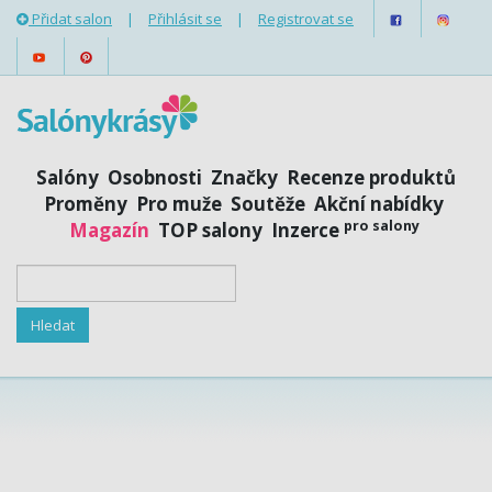
Přidat salon
|
Přihlásit se
|
Registrovat se
Salóny
Osobnosti
Značky
Recenze produktů
Proměny
Pro muže
Soutěže
Akční nabídky
pro salony
Magazín
TOP salony
Inzerce