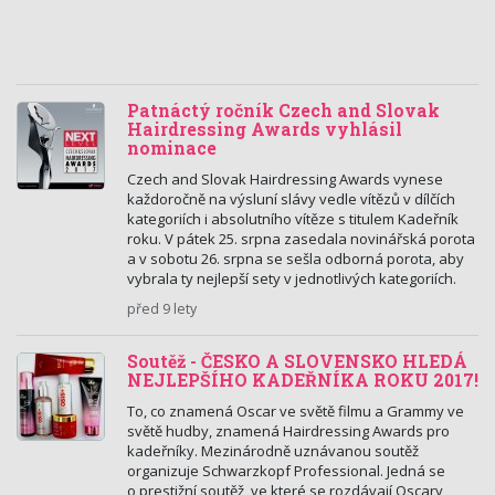
Patnáctý ročník Czech and Slovak
Hairdressing Awards vyhlásil
nominace
Czech and Slovak Hairdressing Awards vynese
každoročně na výsluní slávy vedle vítězů v dílčích
kategoriích i absolutního vítěze s titulem Kadeřník
roku. V pátek 25. srpna zasedala novinářská porota
a v sobotu 26. srpna se sešla odborná porota, aby
vybrala ty nejlepší sety v jednotlivých kategoriích.
před 9 lety
Soutěž - ČESKO A SLOVENSKO HLEDÁ
NEJLEPŠÍHO KADEŘNÍKA ROKU 2017!
To, co znamená Oscar ve světě filmu a Grammy ve
světě hudby, znamená Hairdressing Awards pro
kadeřníky. Mezinárodně uznávanou soutěž
organizuje Schwarzkopf Professional. Jedná se
o prestižní soutěž, ve které se rozdávají Oscary