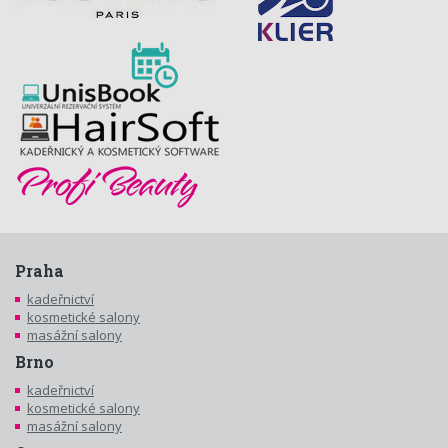
Praha
kadeřnictví
kosmetické salony
masážní salony
Brno
kadeřnictví
kosmetické salony
masážní salony