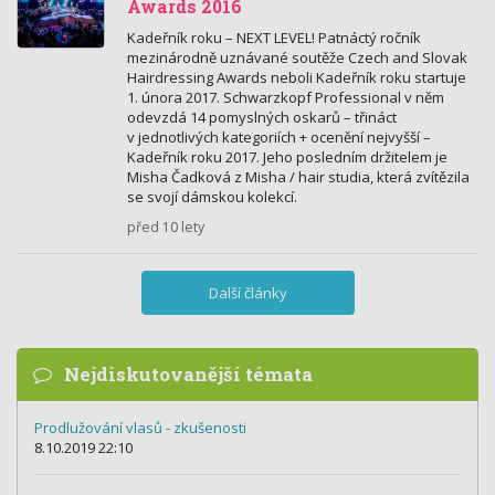
Awards 2016
Kadeřník roku – NEXT LEVEL! Patnáctý ročník
mezinárodně uznávané soutěže Czech and Slovak
Hairdressing Awards neboli Kadeřník roku startuje
1. února 2017. Schwarzkopf Professional v něm
odevzdá 14 pomyslných oskarů – třináct
v jednotlivých kategoriích + ocenění nejvyšší –
Kadeřník roku 2017. Jeho posledním držitelem je
Misha Čadková z Misha / hair studia, která zvítězila
se svojí dámskou kolekcí.
před 10 lety
Další články
Nejdiskutovanější témata
Prodlužování vlasů - zkušenosti
8.10.2019 22:10