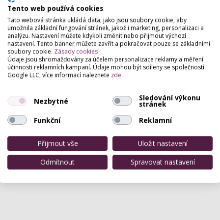
11. listopadu 2017 slavnostní vyhlášení výsledků
Tento web používá cookies
nezávislé kadeřnické soutěže Czech and Slovak
Hairdressing Awards, která již patnáctým rokem
Tato webová stránka ukládá data, jako jsou soubory cookie, aby
probíhá za podpory Schwarzkopf Professional,
umožnila základní fungování stránek, jakož i marketing, personalizaci a
divize profesionální vlasové kosmetiky společnosti
analýzu. Nastavení můžete kdykoli změnit nebo přijmout výchozí
nastavení. Tento banner můžete zavřít a pokračovat pouze se základními
Henkel. Zájem o letošní soutěž ze strany salonů byl
soubory cookie.
Zásady cookies
nad očekávání. Do soutěže se přihlásilo více
Údaje jsou shromažďovány za účelem personalizace reklamy a měření
kadeřníků s větším počtem kolekcí než v minulém
účinnosti reklamních kampaní. Údaje mohou být sdíleny se společností
roce! Titul Kadeřník roku 2017 (Hairdresser of the
Google LLC, více informací naleznete
zde
.
Year) a pomyslného kadeřnického Oscara pro rok
2017 nakonec získal Igor Sedlák ze salonu Igor
Sledování výkonu
Sedlák v Prešově. Po třech letech vlády českých
Nezbytné
stránek
kadeřníků tak putuje titul Kadeřník roku na
Slovensko.
Funkční
Reklamní
před 9 lety
Přijmout vše
Uložit nastavení
Odmítnout
Spravovat nastavení