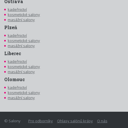
Ostrava
kadeřnictví
kosmetické salony
masážní salony
Plzeň
kadeřnictví
kosmetické salony
masážní salony
Liberec
kadeřnictví
kosmetické salony
masážní salony
Olomouc
kadeřnictví
kosmetické salony
masážní salony
© Salony
Pro odborníky
Ohlasy salónů krásy
O nás