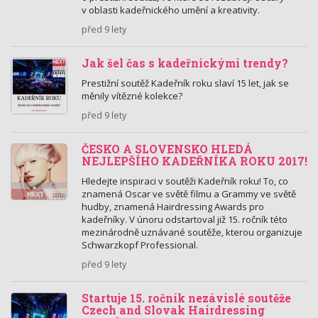
v oblasti kadeřnického umění a kreativity.
před 9 lety
Jak šel čas s kadeřnickými trendy?
Prestižní soutěž Kadeřník roku slaví 15 let, jak se
měnily vítězné kolekce?
před 9 lety
ČESKO A SLOVENSKO HLEDÁ
NEJLEPŠÍHO KADEŘNÍKA ROKU 2017!
Hledejte inspiraci v soutěži Kadeřník roku! To, co
znamená Oscar ve světě filmu a Grammy ve světě
hudby, znamená Hairdressing Awards pro
kadeřníky. V únoru odstartoval již 15. ročník této
mezinárodně uznávané soutěže, kterou organizuje
Schwarzkopf Professional.
před 9 lety
Startuje 15. ročník nezávislé soutěže
Czech and Slovak Hairdressing