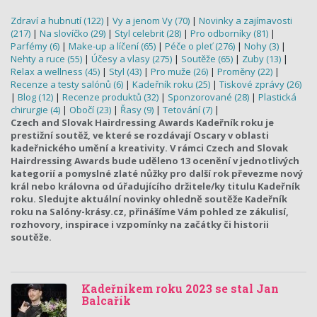
Zdraví a hubnutí (122)
|
Vy a jenom Vy (70)
|
Novinky a zajímavosti
(217)
|
Na slovíčko (29)
|
Styl celebrit (28)
|
Pro odborníky (81)
|
Parfémy (6)
|
Make-up a líčení (65)
|
Péče o pleť (276)
|
Nohy (3)
|
Nehty a ruce (55)
|
Účesy a vlasy (275)
|
Soutěže (65)
|
Zuby (13)
|
Relax a wellness (45)
|
Styl (43)
|
Pro muže (26)
|
Proměny (22)
|
Recenze a testy salónů (6)
|
Kadeřník roku (25)
|
Tiskové zprávy (26)
|
Blog (12)
|
Recenze produktů (32)
|
Sponzorované (28)
|
Plastická
chirurgie (4)
|
Obočí (23)
|
Řasy (9)
|
Tetování (7)
|
Czech and Slovak Hairdressing Awards Kadeřník roku je
prestižní soutěž, ve které se rozdávají Oscary v oblasti
kadeřnického umění a kreativity. V rámci Czech and Slovak
Hairdressing Awards bude uděleno 13 ocenění v jednotlivých
kategorií a pomyslné zlaté nůžky pro další rok převezme nový
král nebo královna od úřadujícího držitele/ky titulu Kadeřník
roku. Sledujte aktuální novinky ohledně soutěže Kadeřník
roku na Salóny-krásy.cz, přinášíme Vám pohled ze zákulisí,
rozhovory, inspirace i vzpomínky na začátky či historii
soutěže.
Kadeřníkem roku 2023 se stal Jan
Balcařík