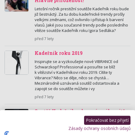
Hlavně přirozenost!
Letošní ročník prestižní soutěže Kadeřník roku bude
již šestnáctý. Za tu dobu kadeřnické trendy prošly
velkými změnami, což ovlivnilo i přístup k barvení
vlasů. Jaké jsou současné trendy podle posledního
vítěze soutěže Kadeřník roku Igora Sedláka?
před 7 lety
Kadeřník roku 2019
Inspirujte se a vyzkoušejte nové VIBRANCE od
Schwarzkopf Professional a posuňte se blíž
k vítězství v Kadeřníkovi roku 2019. Cítíte ty
Vibrance? Něco se děje, něco se chystá…
Mezinárodně uznávaná soutěž odstartovala a
zapojit se do soutěže můžete i vy
před 7 lety
Soutěž Kadeřník roku zná svého vítěze
Kadeřníkem roku 2017 se stal Igor
Pokračovat bez přijetí
Sedlák!
Zásady ochrany osobních údajů
V pražském Foru Karlín proběhlo v sobotu