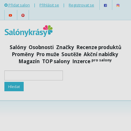
Přidat salon
|
Přihlásit se
|
Registrovat se
Salóny
Osobnosti
Značky
Recenze produktů
Proměny
Pro muže
Soutěže
Akční nabídky
pro salony
Magazín
TOP salony
Inzerce