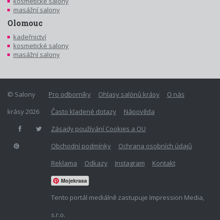
kosmetické salony
masážní salony
Olomouc
kadeřnictví
kosmetické salony
masážní salony
© Salony
Pro odborníky
Ohlasy salónů krásy
O nás
krásy 2026
Často kladené dotazy
Nápověda
Zásady používání Cookies a OU
Obchodní podmínky
Ochrana osobních údajů
Reklama
Odkazy
Instagram
Kontakt
Mojekrasa
Tento portál mediálně zastupuje Impression Media,
s.r.o.