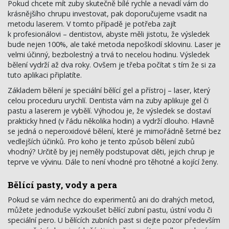
Pokud chcete mít zuby skutečně bílé rychle a nevadí vám do
krásnějšího chrupu investovat, pak doporučujeme vsadit na
metodu laserem. V tomto případě je potřeba zajít
k profesionálovi – dentistovi, abyste měli jistotu, že výsledek
bude nejen 100%, ale také metoda nepoškodí sklovinu. Laser je
velmi účinný, bezbolestný a trvá to necelou hodinu. Výsledek
bělení vydrží až dva roky. Ovšem je třeba počítat s tím že si za
tuto aplikaci připlatíte.
Základem bělení je speciální bělící gel a přístroj – laser, který
celou proceduru urychlí. Dentista vám na zuby aplikuje gel či
pastu a laserem je vybělí. Výhodou je, že výsledek se dostaví
prakticky hned (v řádu několika hodin) a vydrží dlouho. Hlavně
se jedná o neperoxidové bělení, které je mimořádně šetrné bez
vedlejších účinků. Pro koho je tento způsob bělení zubů
vhodný? Určitě by jej neměly podstupovat děti, jejich chrup je
teprve ve vývinu. Dále to není vhodné pro těhotné a kojící ženy.
Bělící pasty, vody a pera
Pokud se vám nechce do experimentů ani do drahých metod,
můžete jednoduše vyzkoušet bělící zubní pastu, ústní vodu či
speciální pero. U bělících zubních past si dejte pozor především