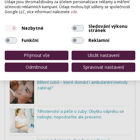
Údaje jsou shromažďovány za účelem personalizace reklamy a měření
účinnosti reklamních kampaní. Údaje mohou být sdíleny se společností
Google LLC, více informací naleznete
zde
.
Sledování výkonu
Nezbytné
Zuby
stránek
Funkční
Reklamní
Nejnovější články v kategorii:
Fluoridace zubů - skutečná ochrana nebo
Přijmout vše
Uložit nastavení
marketingový tah?
Odmítnout
Spravovat nastavení
Bělení zubů – které domácí i ambulantní metody
zabírají?
Těhotenství a péče o zuby: Úbytku vápníku se
nebojte, nepodceňte ale prevenci