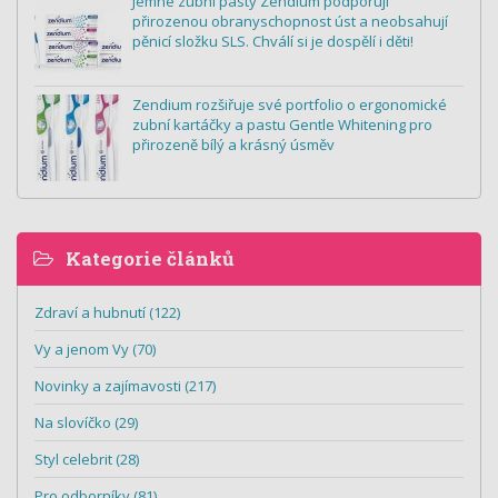
Jemné zubní pasty Zendium podporují
přirozenou obranyschopnost úst a neobsahují
pěnicí složku SLS. Chválí si je dospělí i děti!
Zendium rozšiřuje své portfolio o ergonomické
zubní kartáčky a pastu Gentle Whitening pro
přirozeně bílý a krásný úsměv
Kategorie článků
Zdraví a hubnutí (122)
Vy a jenom Vy (70)
Novinky a zajímavosti (217)
Na slovíčko (29)
Styl celebrit (28)
Pro odborníky (81)