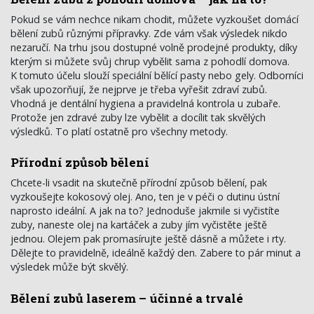
Pokud se vám nechce nikam chodit, můžete vyzkoušet domácí
bělení zubů různými přípravky. Zde vám však výsledek nikdo
nezaručí. Na trhu jsou dostupné volně prodejné produkty, díky
kterým si můžete svůj chrup vybělit sama z pohodlí domova.
K tomuto účelu slouží speciální bělící pasty nebo gely. Odborníci
však upozorňují, že nejprve je třeba vyřešit zdraví zubů.
Vhodná je dentální hygiena a pravidelná kontrola u zubaře.
Protože jen zdravé zuby lze vybělit a docílit tak skvělých
výsledků. To platí ostatně pro všechny metody.
Přírodní způsob bělení
Chcete-li vsadit na skutečně přírodní způsob bělení, pak
vyzkoušejte kokosový olej. Ano, ten je v péči o dutinu ústní
naprosto ideální. A jak na to? Jednoduše jakmile si vyčistíte
zuby, naneste olej na kartáček a zuby jím vyčistěte ještě
jednou. Olejem pak promasírujte ještě dásně a můžete i rty.
Dělejte to pravidelně, ideálně každý den. Zabere to pár minut a
výsledek může být skvělý.
Bělení zubů laserem – účinné a trvalé