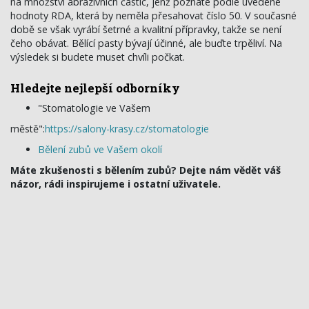
na množství abrazivních částic, jenž poznáte podle uvedené
hodnoty RDA, která by neměla přesahovat číslo 50. V současné
době se však vyrábí šetrné a kvalitní přípravky, takže se není
čeho obávat. Bělící pasty bývají účinné, ale buďte trpěliví. Na
výsledek si budete muset chvíli počkat.
Hledejte nejlepší odborníky
"Stomatologie ve Vašem
městě":
https://salony-krasy.cz/stomatologie
Bělení zubů ve Vašem okolí
Máte zkušenosti s bělením zubů? Dejte nám vědět váš
názor, rádi inspirujeme i ostatní uživatele.