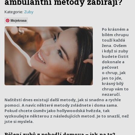
ambulantní metody zabírají?
Kategorie:
Zuby
Mojekrasa
Po krásném a
bílém chrupu
touží každá
žena. Ovšem
i když si zuby
budete čistit
dokonale a
pečovat
o chrup, jak
jen to jde,
krásný bílý
chrup vám to
nezaručí.
Naštěstí dnes existují další metody, jak si snadno a rychle
pomoci. A navíc některé metody zvládnete i doma sama.
Pokud chcete úsměv jako hollywoodská hvězda, tak
vyzkoušejte některou z následujících metod. Je to snazší, než
jste si myslela.
Bělení zubů z pohodlí domova – jak na to?