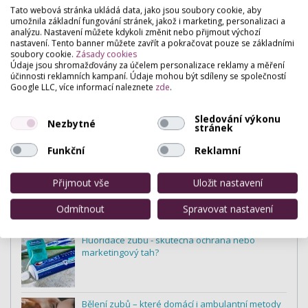
Tato webová stránka ukládá data, jako jsou soubory cookie, aby
umožnila základní fungování stránek, jakož i marketing, personalizaci a
analýzu. Nastavení můžete kdykoli změnit nebo přijmout výchozí
nastavení. Tento banner můžete zavřít a pokračovat pouze se základními
soubory cookie.
Zásady cookies
Údaje jsou shromažďovány za účelem personalizace reklamy a měření
účinnosti reklamních kampaní. Údaje mohou být sdíleny se společností
Google LLC, více informací naleznete
zde
.
Sledování výkonu
Nezbytné
stránek
Funkční
Reklamní
Přijmout vše
Uložit nastavení
Zuby
Odmítnout
Spravovat nastavení
Nejnovější články v kategorii:
Fluoridace zubů - skutečná ochrana nebo
marketingový tah?
Bělení zubů – které domácí i ambulantní metody