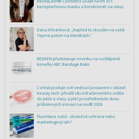
RevitaLash® Cosmetics uvádí na trh 5v1
bezoplachovou masku a kondicionér na vlasy
Dana Křivánková: „Napřed to zkouším na sobě.
Teprve potom na klientkách."
REDKEN představuje novinku na rozštěpené
konečky ABC Bandage Balm
L'oréal posiluje své vedoucí postavení v oblasti
beauty tech: přináší sílu infračerveného světla
do péče o vlasy a pleť prostřednictvím dvou
průlomových inovací na ces® 2026
Fluoridace zubů - skutečná ochrana nebo
marketingový tah?