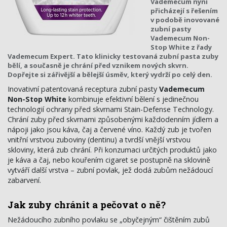
Vademecum nyní
přicházejí s řešením
v podobě inovované
zubní pasty
Vademecum Non-
Stop White z řady
Vademecum Expert. Tato klinicky testovaná zubní pasta zuby
bělí, a současně je chrání před vznikem nových skvrn.
Dopřejte si zářivější a bělejší úsměv, který vydrží po celý den.
Inovativní patentovaná receptura zubní pasty
Vademecum
Non-Stop White
kombinuje efektivní bělení s jedinečnou
technologií ochrany před skvrnami Stain-Defense Technology.
Chrání zuby před skvrnami způsobenými každodenním jídlem a
nápoji jako jsou káva, čaj a červené víno. Každý zub je tvořen
vnitřní vrstvou zuboviny (dentinu) a tvrdší vnější vrstvou
skloviny, která zub chrání. Při konzumaci určitých produktů jako
je káva a čaj, nebo kouřením cigaret se postupně na sklovině
vytváří další vrstva – zubní povlak, jež dodá zubům nežádoucí
zabarvení.
Jak zuby chránit a pečovat o ně?
Nežádoucího zubního povlaku se „obyčejným“ čištěním zubů