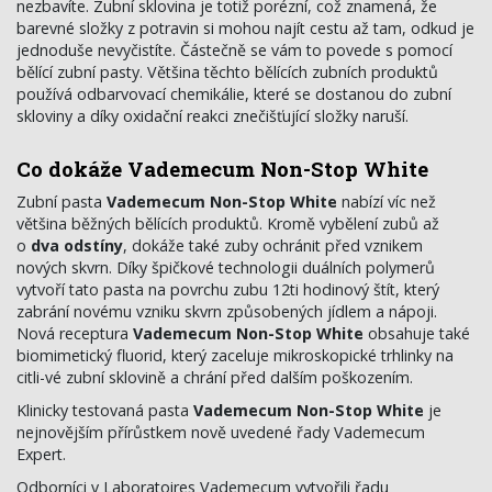
nezbavíte. Zubní sklovina je totiž porézní, což znamená, že
barevné složky z potravin si mohou najít cestu až tam, odkud je
jednoduše nevyčistíte. Částečně se vám to povede s pomocí
bělící zubní pasty. Většina těchto bělících zubních produktů
používá odbarvovací chemikálie, které se dostanou do zubní
skloviny a díky oxidační reakci znečišťující složky naruší.
Co dokáže Vademecum Non-Stop White
Zubní pasta
Vademecum Non-Stop White
nabízí víc než
většina běžných bělících produktů. Kromě vybělení zubů až
o
dva odstíny
, dokáže také zuby ochránit před vznikem
nových skvrn. Díky špičkové technologii duálních polymerů
vytvoří tato pasta na povrchu zubu 12ti hodinový štít, který
zabrání novému vzniku skvrn způsobených jídlem a nápoji.
Nová receptura
Vademecum Non-Stop White
obsahuje také
biomimetický fluorid, který zaceluje mikroskopické trhlinky na
citli-vé zubní sklovině a chrání před dalším poškozením.
Klinicky testovaná pasta
Vademecum Non-Stop White
je
nejnovějším přírůstkem nově uvedené řady Vademecum
Expert.
Odborníci v Laboratoires Vademecum vytvořili řadu