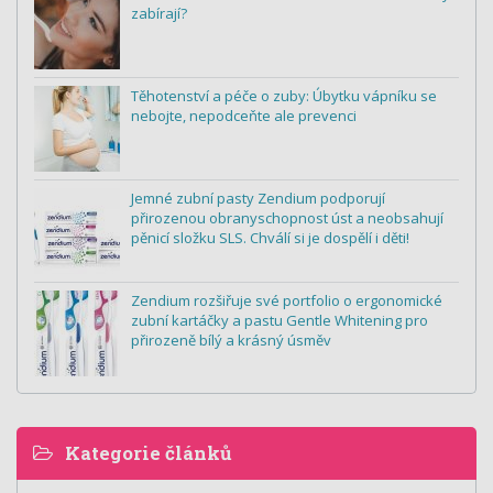
zabírají?
Těhotenství a péče o zuby: Úbytku vápníku se
nebojte, nepodceňte ale prevenci
Jemné zubní pasty Zendium podporují
přirozenou obranyschopnost úst a neobsahují
pěnicí složku SLS. Chválí si je dospělí i děti!
Zendium rozšiřuje své portfolio o ergonomické
zubní kartáčky a pastu Gentle Whitening pro
přirozeně bílý a krásný úsměv
Kategorie článků