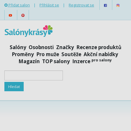
Přidat salon
|
Přihlásit se
|
Registrovat se
Salóny
Osobnosti
Značky
Recenze produktů
Proměny
Pro muže
Soutěže
Akční nabídky
pro salony
Magazín
TOP salony
Inzerce