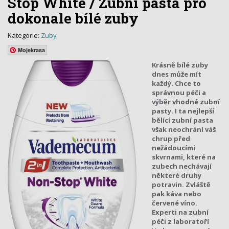
Stop White / Zubní pasta pro
dokonale bílé zuby
Kategorie:
Zuby
Mojekrasa
Krásně bílé zuby
dnes může mít
každý. Chce to
správnou péči a
výběr vhodné zubní
pasty. I ta nejlepší
bělící zubní pasta
však neochrání váš
chrup před
nežádoucími
skvrnami, které na
zubech nechávají
některé druhy
potravin. Zvláště
pak káva nebo
červené víno.
Experti na zubní
péči z laboratoří