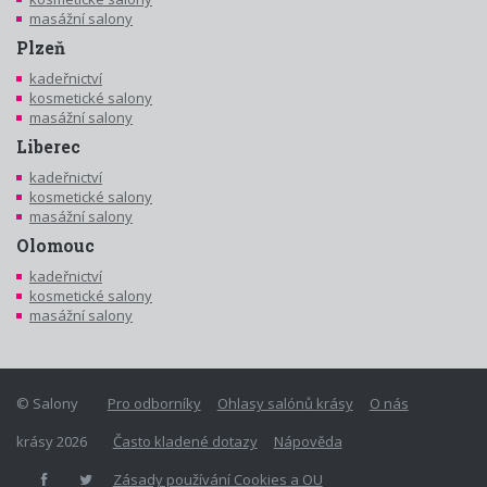
masážní salony
Plzeň
kadeřnictví
kosmetické salony
masážní salony
Liberec
kadeřnictví
kosmetické salony
masážní salony
Olomouc
kadeřnictví
kosmetické salony
masážní salony
© Salony
Pro odborníky
Ohlasy salónů krásy
O nás
krásy 2026
Často kladené dotazy
Nápověda
Zásady používání Cookies a OU